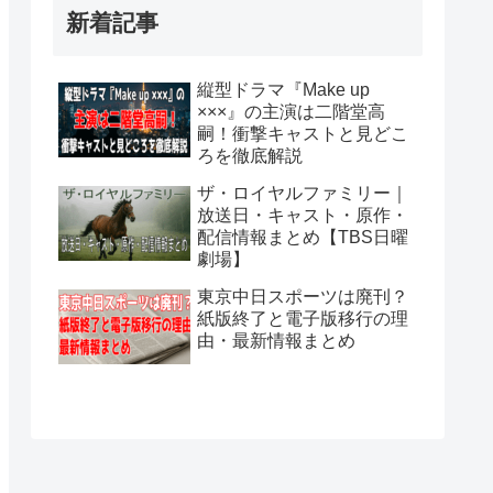
新着記事
縦型ドラマ『Make up
×××』の主演は二階堂高
嗣！衝撃キャストと見どこ
ろを徹底解説
ザ・ロイヤルファミリー｜
放送日・キャスト・原作・
配信情報まとめ【TBS日曜
劇場】
東京中日スポーツは廃刊？
紙版終了と電子版移行の理
由・最新情報まとめ